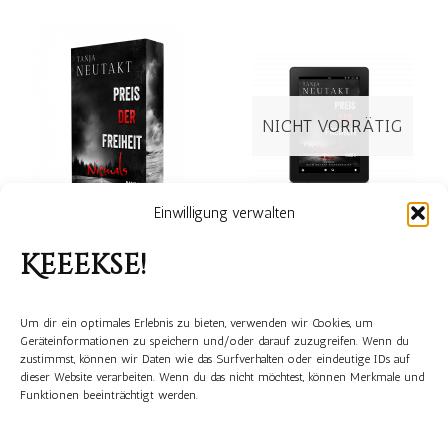
NICHT VORRÄTIG
Einwilligung verwalten
Preis der Freiheit –
Preis der Freiheit –
Keeekse!
Niemals/ Band 3 der
Niemals Band 3 (E-
Trilogie nach wahren
Book)
Begebenheiten
Um dir ein optimales Erlebnis zu bieten, verwenden wir Cookies, um
5,99
€
Geräteinformationen zu speichern und/oder darauf zuzugreifen. Wenn du
17,50
€
zustimmst, können wir Daten wie das Surfverhalten oder eindeutige IDs auf
dieser Website verarbeiten. Wenn du das nicht möchtest, können Merkmale und
Funktionen beeinträchtigt werden.