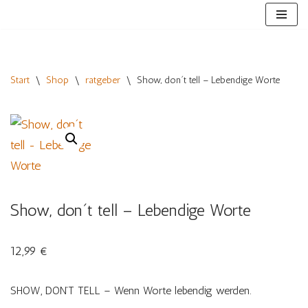
Zum
Inhalt
springen
Start
\
Shop
\
ratgeber
\
Show, don´t tell – Lebendige Worte
Show, don´t tell – Lebendige Worte
12,99
€
SHOW, DON’T TELL – Wenn Worte lebendig werden.