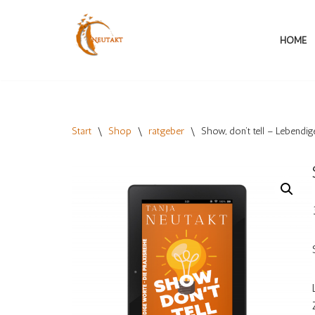
Zum
HOME
Inhalt
springen
Start
\
Shop
\
ratgeber
\
Show, don’t tell – Lebend