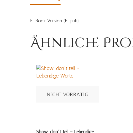
E-Book Version (E-pub)
Ähnliche Pr
NICHT VORRÄTIG
Show, don´t tell – Lebendige