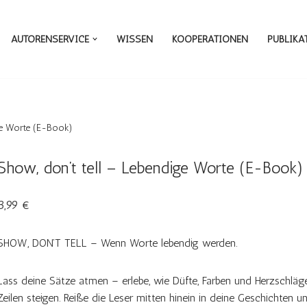
AUTORENSERVICE
WISSEN
KOOPERATIONEN
PUBLIKA
ige Worte (E-Book)
Show, don’t tell – Lebendige Worte (E-Book)
3,99
€
SHOW, DON’T TELL – Wenn Worte lebendig werden.
Lass deine Sätze atmen – erlebe, wie Düfte, Farben und Herzschläg
Zeilen steigen. Reiße die Leser mitten hinein in deine Geschichten un